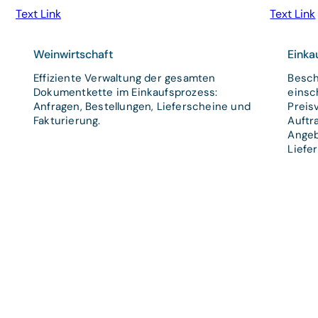
Text Link
Text Link
Weinwirtschaft
Einka
Effiziente Verwaltung der gesamten
Besch
Dokumentkette im Einkaufsprozess:
einsc
Anfragen, Bestellungen, Lieferscheine und
Preis
Fakturierung.
Auftr
Angeb
Liefe