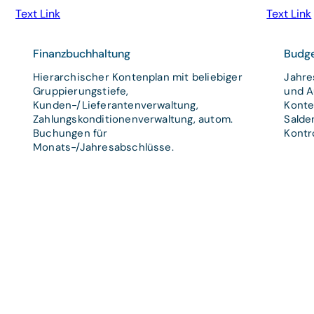
Text Link
Text Link
Finanzbuchhaltung
Budg
Hierarchischer Kontenplan mit beliebiger
Jahre
Gruppierungstiefe,
und A
Kunden-/Lieferantenverwaltung,
Konte
Zahlungskonditionenverwaltung, autom.
Salde
Buchungen für
Kontro
Monats-/Jahresabschlüsse.