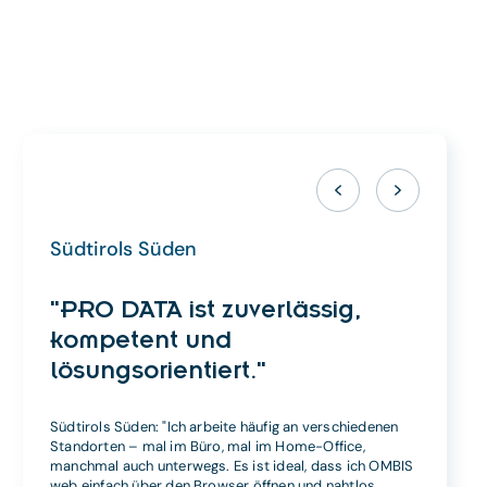
Südtirols Süden
K
"PRO DATA ist zuverlässig,
"
kompetent und
lösungsorientiert."
Ke
d
Südtirols Süden: "Ich arbeite häufig an verschiedenen
b
Standorten – mal im Büro, mal im Home-Office,
manchmal auch unterwegs. Es ist ideal, dass ich OMBIS
web einfach über den Browser öffnen und nahtlos